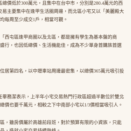
總價低於300萬元，且集中在台中市，分別是280.4萬元的西
宅交易主要集中在逢甲生活圈周邊，而北區小宅又以「美麗殿大
平均每周至少成交1戶，相當可觀。
「西屯區逢甲商圈以及北區，都是擁有學生為基本盤的商
盛行，也因低總價、生活機能佳，成為不少單身首購族首選
位居第四名，以中壢車站周邊最密集，以總價365萬元吸引投
主任畢務潔表示，上半年小宅交易熱門行政區超過半數位於雙北
總價也要千萬元，相較之下中南部小宅以1/3價相當吸引人。
區，雖房價屬於高雄前段班，對於預算有限的小資族，只能
品，造就小宅交易持續熱絡。