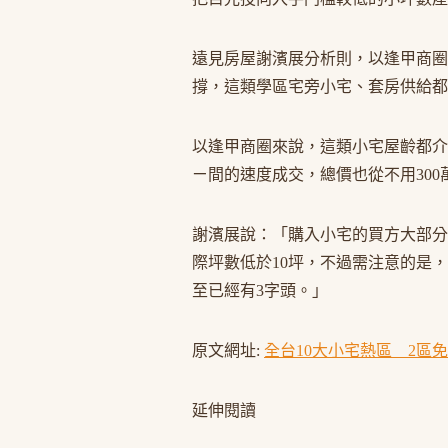
遠見房屋謝濱展分析則，以逢甲商圈
撐，這類學區宅旁小宅、套房供給都
以逢甲商圈來說，這類小宅屋齡都介
ㄧ間的速度成交，總價也從不用300
謝濱展說：「購入小宅的買方大部分
際坪數低於10坪，不過需注意的是，
至已經有3字頭。」
原文網址:
全台10大小宅熱區 2區免300
延伸閱讀