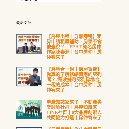
最新文章
【房屋出租｜分離課稅】租
房申請租屋補助，房東不會
被查稅？｜FEAT.知名房仲
作家陳泰源｜台中房仲｜房
仲宥來了
【房地合一稅｜房屋買賣】
你真的了解修繕費用的認列
嗎？2種收據可認列房地合
一稅的成本｜台中房仲｜房
仲宥來了
房產知識家來了！不動產專
業討論社群｜房產知識家
LINE社群｜6大品牌創辦人
共同協力打造｜房仲宥來了