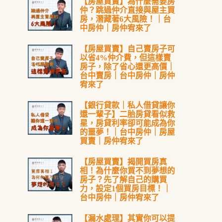
【房屋買賣】為什麼需要房
仲？跳過仲介直接與屋主買
房，潛藏著6大風險！｜台
中房仲｜房仲宥來了
【房屋買賣】自己賣房子可
以省4%仲介費，但這樣賣
房子，除了省心還更高價｜
台中賣房｜台中房仲｜房仲
宥來了
【銀行貸款｜私人借貸讓你
還一輩子】二胎房貸看似救
星，房貸利率卻可能成為你
的噩夢！｜台中房仲｜房屋
買賣｜房仲宥來了
【房屋買賣】揭開買房真
相！為什麼你買不到夢想的
房子？先了解自己的購買
力，設定1個買房目標！｜
台中房仲｜房仲宥來了
【漏水處理】其實你可以提