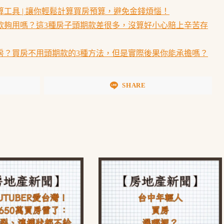
工具 | 讓你輕鬆計算買房預算，避免金錢煩惱！
款夠用嗎？這3種房子頭期款差很多，沒算好小心賠上辛苦存
房？買房不用頭期款的3種方法，但是實際後果你能承擔嗎？
SHARE