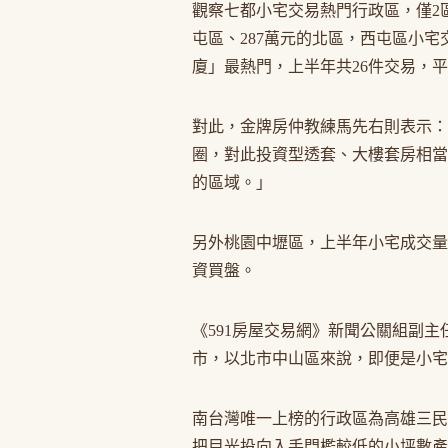
觀察七都小宅交易熱門行政區，僅2區
屯區、287萬元的北區，西屯區小
廈」最熱門，上半年共26件交易，
對此，金牌房仲教練馬先右則表示：
圈，對此投資型透套、大樓套房相當
的區域。」
另外桃園中壢區，上半年小宅成交量
資買盤。
《591房屋交易網》新聞公關組副
市，以北市中山區來說，即便是小宅
南台灣唯一上榜的行政區為高雄三民
把目光投向入手門檻較低的小坪數產