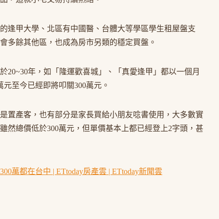
的逢甲大學、北區有中國醫、台體大等學區學生租屋盤支
會多餘其他區，也成為房市另類的穩定買盤。
於20~30年，如「隆運歡喜城」、「真愛逢甲」都以一個月
萬元至今已經即將叩關300萬元。
是置產客，也有部分是家長買給小朋友唸書使用，大多數實
雖然總價低於300萬元，但單價基本上都已經登上2字頭，甚
萬都在台中 | ETtoday房產雲 | ETtoday新聞雲