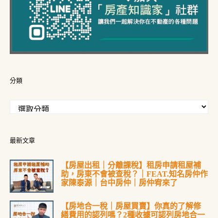
分類
最新文章
【房屋出租｜分離課稅】租房申請租屋補
助，房東不會被查稅？｜FEAT.知名房仲作
家陳泰源｜台中房仲｜房仲宥來了
【房地合一稅｜房屋買賣】你真的了解修
繕費用的認列嗎？2種收據可認列房地合一