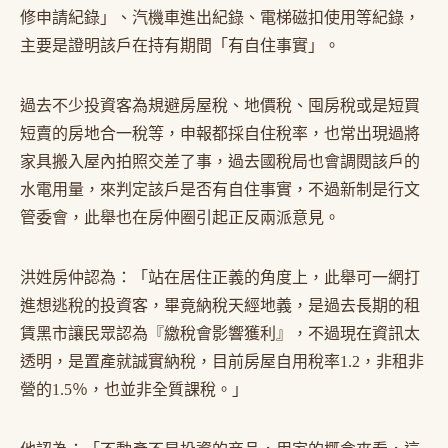
修申請紀錄」、汽機車進出紀錄、電梯磁扣使用等紀錄，
主要是證明該戶在持有期間「有自住事實」。
過去不少投資客為規避房屋稅、地價稅、囤房稅或是短買
短賣的房地合一稅等，申報都採自住稅率，也常出現過將
家具搬入屋內拍照交差了事，過去國稅局也會調閱該戶的
水電用量，來判定該戶是否有自住事實，不過新制是行文
管委會，此舉也在房仲圈引起正反兩派意見。
洪姓房仲認為：「站在居住正義的角度上，此舉可一網打
進想逃稅的投資客，畢竟納稅天經地義，是過去長期的租
賃黑市讓民眾認為『繳稅會影響獲利』，不過現在資訊太
透明，是置產就誠實納稅，目前房屋自用稅率1.2，非租非
營的1.5％，也並非全質課稅。」