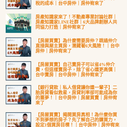
稅的成本｜台中房仲｜房仲宥來了
房產知識家來了！不動產專業討論社群｜
房產知識家LINE社群｜6大品牌創辦人共
同協力打造｜房仲宥來了
【房屋買賣】為什麼需要房仲？跳過仲介
直接與屋主買房，潛藏著6大風險！｜台中
房仲｜房仲宥來了
【房屋買賣】自己賣房子可以省4%仲介
費，但這樣賣房子，除了省心還更高價｜
台中賣房｜台中房仲｜房仲宥來了
【銀行貸款｜私人借貸讓你還一輩子】二
胎房貸看似救星，房貸利率卻可能成為你
的噩夢！｜台中房仲｜房屋買賣｜房仲宥
來了
【房屋買賣】揭開買房真相！為什麼你買
不到夢想的房子？先了解自己的購買力，
設定1個買房目標！｜台中房仲｜房仲宥來