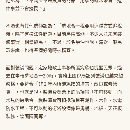
他認為：「不動產不是投資的商品，用家的概念來看，這
件事並不會擾民。」
不過也有其他房仲認為：「房地合一稅要用這種方式追稅
時，除了有適法性問題，目前房價高漲，不少人並未有裝
修事實，相當擾民。」不過，該名房仲也說，這對一般民
眾來說，也得準備好隨時被稽查。
面對裝潢問題，定家地政士事務所張宛欣也提醒民眾，過
去在申報房地合一2.0時，實務上國稅局認列裝潢也越來越
嚴格，要符合「非 2 年內所能耗竭的增置、改良或修繕
費」，也就是說，裝潢費發票上的品項得「不可移動」而
常見的房地合一稅裝潢費可扣抵項目有泥作、木作、水電
防水工程、不可以動的衛浴設備像是馬桶、地板、天花板
裝修、牆面隔間等。