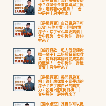
【房屋買賣】為什麼需要房
仲？跳過仲介直接與屋主買
房，潛藏著6大風險！｜台
中房仲｜房仲宥來了
【房屋買賣】自己賣房子可
以省4%仲介費，但這樣賣
房子，除了省心還更高價｜
台中賣房｜台中房仲｜房仲
宥來了
【銀行貸款｜私人借貸讓你
還一輩子】二胎房貸看似救
星，房貸利率卻可能成為你
的噩夢！｜台中房仲｜房屋
買賣｜房仲宥來了
【房屋買賣】揭開買房真
相！為什麼你買不到夢想的
房子？先了解自己的購買
力，設定1個買房目標！｜
台中房仲｜房仲宥來了
【漏水處理】其實你可以提