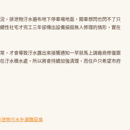
況，排泄物汙水遍布地下停車場地面，開車想閃也閃不了只
續性社宅才完工三年卻傳出設備損毀無人修理的情形，實在
常，才會導致汙水露出來接獲通知一早就馬上請廠商修復跟
在汙水積水處，所以將會持續加強清理，而住戶只希望市府
排泄物污水外漏飄惡臭