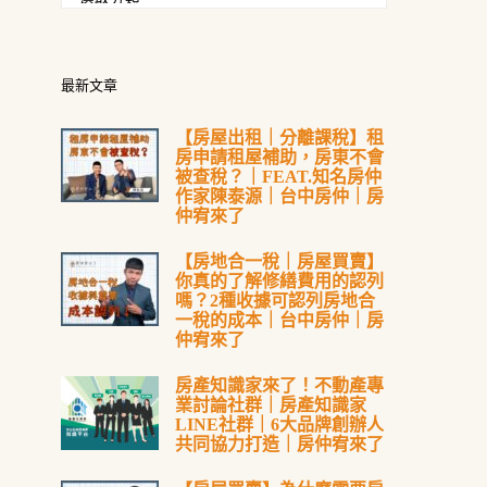
最新文章
【房屋出租｜分離課稅】租
房申請租屋補助，房東不會
被查稅？｜FEAT.知名房仲
作家陳泰源｜台中房仲｜房
仲宥來了
【房地合一稅｜房屋買賣】
你真的了解修繕費用的認列
嗎？2種收據可認列房地合
一稅的成本｜台中房仲｜房
仲宥來了
房產知識家來了！不動產專
業討論社群｜房產知識家
LINE社群｜6大品牌創辦人
共同協力打造｜房仲宥來了