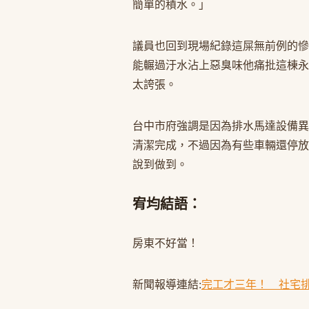
簡單的積水。」
議員也回到現場紀錄這屎無前例的慘
能輾過汙水沾上惡臭味他痛批這棟永
太誇張。
台中市府強調是因為排水馬達設備異
清潔完成，不過因為有些車輛還停放
說到做到。
宥均結語：
房東不好當！
新聞報導連結:
完工才三年！ 社宅