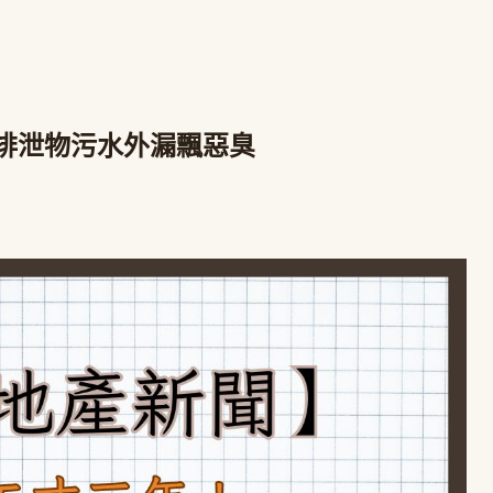
排泄物污水外漏飄惡臭