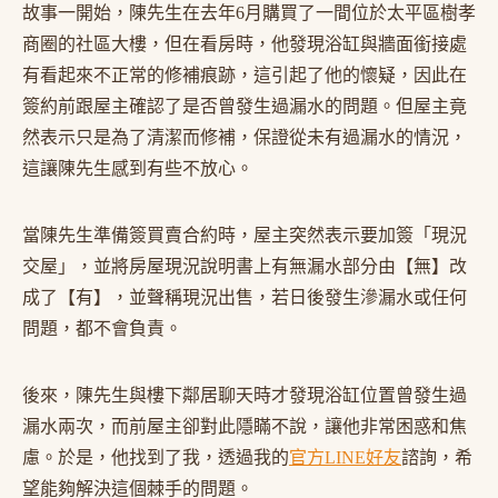
故事一開始，陳先生在去年6月購買了一間位於太平區樹孝
商圈的社區大樓，但在看房時，他發現浴缸與牆面銜接處
有看起來不正常的修補痕跡，這引起了他的懷疑，因此在
簽約前跟屋主確認了是否曾發生過漏水的問題。但屋主竟
然表示只是為了清潔而修補，保證從未有過漏水的情況，
這讓陳先生感到有些不放心。
當陳先生準備簽買賣合約時，屋主突然表示要加簽「現況
交屋」，並將房屋現況說明書上有無漏水部分由【無】改
成了【有】，並聲稱現況出售，若日後發生滲漏水或任何
問題，都不會負責。
後來，陳先生與樓下鄰居聊天時才發現浴缸位置曾發生過
漏水兩次，而前屋主卻對此隱瞞不說，讓他非常困惑和焦
慮。於是，他找到了我，透過我的
官方LINE好友
諮詢，希
望能夠解決這個棘手的問題。