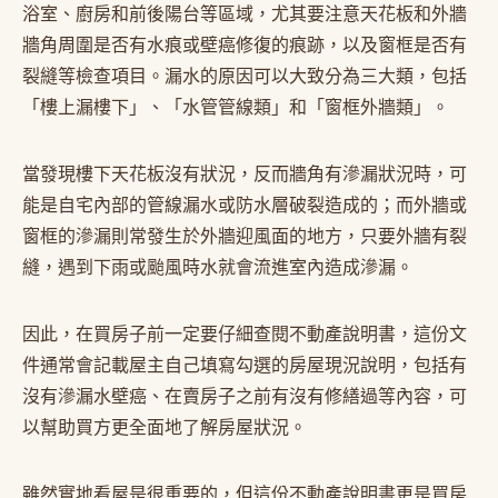
浴室、廚房和前後陽台等區域，尤其要注意天花板和外牆
牆角周圍是否有水痕或壁癌修復的痕跡，以及窗框是否有
裂縫等檢查項目。漏水的原因可以大致分為三大類，包括
「樓上漏樓下」、「水管管線類」和「窗框外牆類」。
當發現樓下天花板沒有狀況，反而牆角有滲漏狀況時，可
能是自宅內部的管線漏水或防水層破裂造成的；而外牆或
窗框的滲漏則常發生於外牆迎風面的地方，只要外牆有裂
縫，遇到下雨或颱風時水就會流進室內造成滲漏。
因此，在買房子前一定要仔細查閱不動產說明書，這份文
件通常會記載屋主自己填寫勾選的房屋現況說明，包括有
沒有滲漏水壁癌、在賣房子之前有沒有修繕過等內容，可
以幫助買方更全面地了解房屋狀況。
雖然實地看屋是很重要的，但這份不動產說明書更是買房