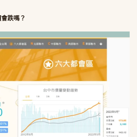
價會跌嗎？