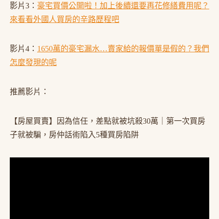
影片3：
豪宅買價公開啦！加上後續還要再花修繕費用呢？
來看看外國人買房的辛路歷程吧
影片4：
1650萬的豪宅漏水…賣家給的報價單是假的？我們
怎麼發現的呢
推薦影片：
【房屋買賣】因為信任，差點就被坑殺30萬｜第一次買房
子就被騙，房仲話術陷入5種買房陷阱