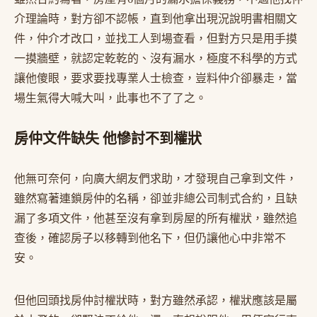
介理論時，對方卻不認帳，直到他拿出現況說明書相關文
件，仲介才改口，並找工人到場查看，但對方只是用手摸
一摸牆壁，就認定乾乾的、沒有漏水，極度不科學的方式
讓他傻眼，要求要找專業人士檢查，豈料仲介卻暴走，當
場生氣得大喊大叫，此事也不了了之。
房仲文件缺失 他慘討不到權狀
他無可奈何，向廣大網友們求助，才發現自己拿到文件，
雖然寫著連鎖房仲的名稱，卻並非總公司制式合約，且缺
漏了多項文件，他甚至沒有拿到房屋的所有權狀，雖然追
查後，確認房子以移轉到他名下，但仍讓他心中非常不
安。
但他回頭找房仲討權狀時，對方雖然承認，權狀應該是屬