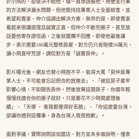
於小飛的，卻堅決不給他，還一直想說服他，用便宜行事
的方法解決漏水問題，但他堅持找專業人士全面檢查，並
希望和賣家、仲介協調出解決方案，無奈的是，即使賣家
看起來很講道理且誠實正直，但仲介不斷兜圈子，甚至放
話要他寄存證信函，之後就擺爛不回應，即使他最後讓
步，表示需要180萬元整修房屋，對方仍只肯賠償50萬元，
讓小飛直呼荒謬，調侃對方是「誠實房仲」。
影片曝光後，網友也替小飛抱不平，氣得大罵「房仲是專
業人士，不可能會忘記把合約放進去」、「被這房子套牢
影響心情，不如開告房仲，然後放棄這間房子，你還年輕
慢慢找適合你的屋子就好，只是要花不少時間處理後
續」、「天哪 ， 害我都覺得好丟臉」、「你這麼愛台灣，
卻讓你遇到這種事，身為台灣人我很抱歉」。
面對爭議，實際詢問該加盟店，對方並未多做說明，僅表