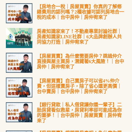
【房地合一稅｜房屋買賣】你真的了解修
繕費用的認列嗎？2種收據可認列房地合一
稅的成本｜台中房仲｜房仲宥來了
房產知識家來了！不動產專業討論社群｜
房產知識家LINE社群｜6大品牌創辦人共
同協力打造｜房仲宥來了
【房屋買賣】為什麼需要房仲？跳過仲介
直接與屋主買房，潛藏著6大風險！｜台中
房仲｜房仲宥來了
【房屋買賣】自己賣房子可以省4%仲介
費，但這樣賣房子，除了省心還更高價｜
台中賣房｜台中房仲｜房仲宥來了
【銀行貸款｜私人借貸讓你還一輩子】二
胎房貸看似救星，房貸利率卻可能成為你
的噩夢！｜台中房仲｜房屋買賣｜房仲宥
來了