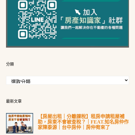
分類
最新文章
【房屋出租｜分離課稅】租房申請租屋補
助，房東不會被查稅？｜FEAT.知名房仲作
家陳泰源｜台中房仲｜房仲宥來了