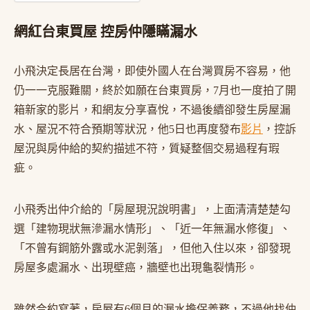
網紅台東買屋 控房仲隱瞞漏水
小飛決定長居在台灣，即使外國人在台灣買房不容易，他
仍一一克服難關，終於如願在台東買房，7月也一度拍了開
箱新家的影片，和網友分享喜悅，不過後續卻發生房屋漏
水、屋況不符合預期等狀況，他5日也再度發布
影片
，控訴
屋況與房仲給的契約描述不符，質疑整個交易過程有瑕
疵。
小飛秀出仲介給的「房屋現況說明書」，上面清清楚楚勾
選「建物現狀無滲漏水情形」、「近一年無漏水修復」、
「不曾有鋼筋外露或水泥剝落」，但他入住以來，卻發現
房屋多處漏水、出現壁癌，牆壁也出現龜裂情形。
雖然合約寫著，房屋有6個月的漏水擔保義務，不過他找仲