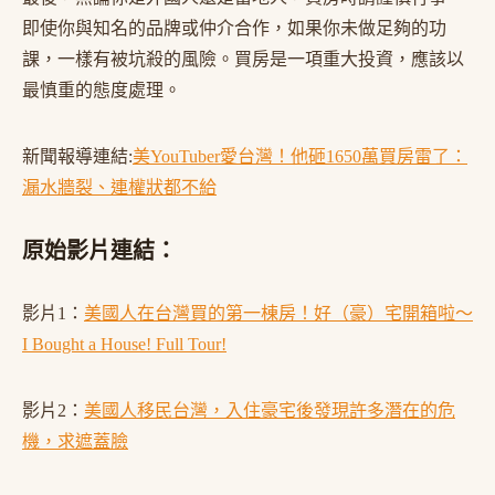
即使你與知名的品牌或仲介合作，如果你未做足夠的功
課，一樣有被坑殺的風險。買房是一項重大投資，應該以
最慎重的態度處理。
新聞報導連結:
美YouTuber愛台灣！他砸1650萬買房雷了：
漏水牆裂、連權狀都不給
原始影片連結：
影片1：
美國人在台灣買的第一棟房！好（豪）宅開箱啦～
I Bought a House! Full Tour!
影片2：
美國人移民台灣，入住豪宅後發現許多潛在的危
機，求遮蓋臉