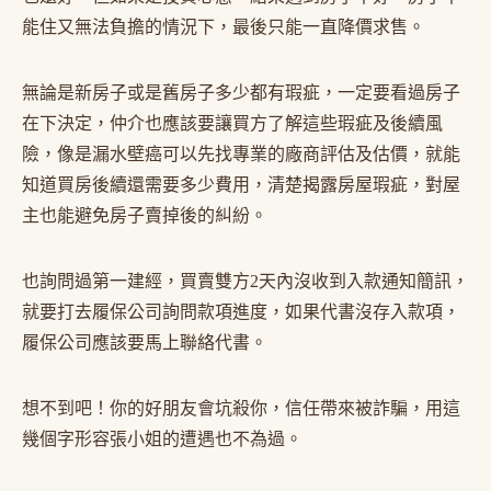
能住又無法負擔的情況下，最後只能一直降價求售。
無論是新房子或是舊房子多少都有瑕疵，一定要看過房子
在下決定，仲介也應該要讓買方了解這些瑕疵及後續風
險，像是漏水壁癌可以先找專業的廠商評估及估價，就能
知道買房後續還需要多少費用，清楚揭露房屋瑕疵，對屋
主也能避免房子賣掉後的糾紛。
也詢問過第一建經，買賣雙方2天內沒收到入款通知簡訊，
就要打去履保公司詢問款項進度，如果代書沒存入款項，
履保公司應該要馬上聯絡代書。
想不到吧！你的好朋友會坑殺你，信任帶來被詐騙，用這
幾個字形容張小姐的遭遇也不為過。