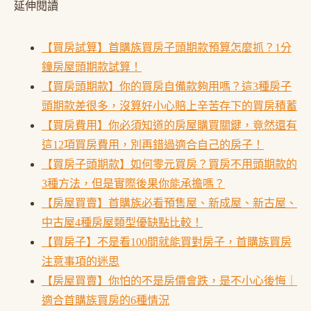
延伸閱讀
【買房試算】首購族買房子頭期款預算怎麼抓？1分
鐘房屋頭期款試算！
【買房頭期款】你的買房自備款夠用嗎？這3種房子
頭期款差很多，沒算好小心賠上辛苦存下的買房積蓄
【買房費用】你必須知道的房屋購買關鍵，竟然還有
這12項買房費用，別再錯過適合自己的房子！
【買房子頭期款】如何零元買房？買房不用頭期款的
3種方法，但是實際後果你能承擔嗎？
【房屋買賣】首購族必看預售屋、新成屋、新古屋、
中古屋4種房屋類型優缺點比較！
【買房子】不是看100間就能買對房子，首購族買房
注意事項的迷思
【房屋買賣】你怕的不是房價會跌，是不小心後悔｜
適合首購族買房的6種情況