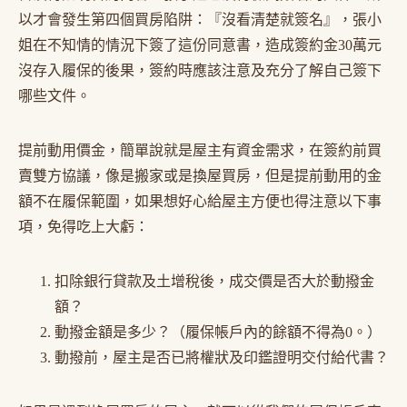
以才會發生第四個買房陷阱：『沒看清楚就簽名』，張小
姐在不知情的情況下簽了這份同意書，造成簽約金30萬元
沒存入履保的後果，簽約時應該注意及充分了解自己簽下
哪些文件。
提前動用價金，簡單說就是屋主有資金需求，在簽約前買
賣雙方協議，像是搬家或是換屋買房，但是提前動用的金
額不在履保範圍，如果想好心給屋主方便也得注意以下事
項，免得吃上大虧：
扣除銀行貸款及土增稅後，成交價是否大於動撥金
額？
動撥金額是多少？（履保帳戶內的餘額不得為0。）
動撥前，屋主是否已將權狀及印鑑證明交付給代書？