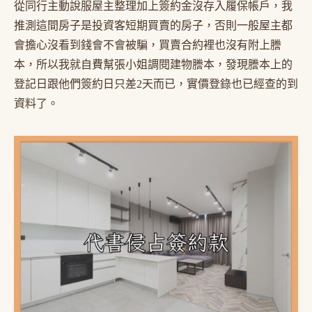
從同行主動說服屋主整理加上簽約金沒存入履保帳戶，我
推測這間房子是投資客短期買賣的房子，否則一般屋主都
會擔心沒看到錢會不會被騙，買賣合約裡也沒有附上謄
本，所以我就自費幫張小姐調閱建物謄本，發現謄本上的
登記日跟他們簽約日只差2天而已，實價登錄也已經查的到
資料了。