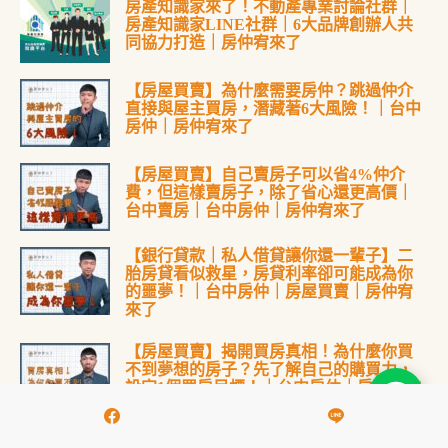
房產知識家來了！不動產專業討論社群｜
房產知識家LINE社群｜6大品牌創辦人共
同協力打造｜房仲宥來了
【房屋買賣】為什麼需要房仲？跳過仲介
直接與屋主買房，潛藏著6大風險！｜台中
房仲｜房仲宥來了
【房屋買賣】自己賣房子可以省4%仲介
費，但這樣賣房子，除了省心還更高價｜
台中賣房｜台中房仲｜房仲宥來了
【銀行貸款｜私人借貸讓你還一輩子】二
胎房貸看似救星，房貸利率卻可能成為你
的噩夢！｜台中房仲｜房屋買賣｜房仲宥
來了
【房屋買賣】揭開買房真相！為什麼你買
不到夢想的房子？先了解自己的購買力，
設定1個買房目標！｜台中房仲｜房仲宥來
了
【漏水處理】其實你可以提前解決，交屋