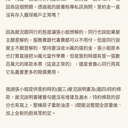
因為這個問題，透過我的臉書粉專私訊詢問，簽約金一直
沒有存入履保帳戶正常嗎？
因為屋況跟同行的態度讓張小姐想解約，同行也說如果屋
主願意解約，服務費跟代書費都可以不用付，但是同行說
屋主不願意解約，堅持要沒收30萬的違約金，張小姐原本
也打算直接把30萬元當作學費，但是簽約時還有簽一張數
百萬元的尾款本票（這是正常的），還是會擔心同行用其
它名義要更多的賠償費用。
我請張小姐提供簽約時的(圖三)屋況說明書及(圖四)特約條
款，屋況說明書確實勾選沒有增建及漏水，特約條款的部
分也有寫上，整棟房子重新油漆、3間衛浴整間全部重做、
加上全新的廚具等約定。