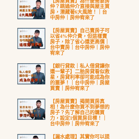
【房屋買賣】為什麼需要房
仲？跳過仲介直接與屋主買
房，潛藏著6大風險！｜台
中房仲｜房仲宥來了
【房屋買賣】自己賣房子可
以省4%仲介費，但這樣賣
房子，除了省心還更高價｜
台中賣房｜台中房仲｜房仲
宥來了
【銀行貸款｜私人借貸讓你
還一輩子】二胎房貸看似救
星，房貸利率卻可能成為你
的噩夢！｜台中房仲｜房屋
買賣｜房仲宥來了
【房屋買賣】揭開買房真
相！為什麼你買不到夢想的
房子？先了解自己的購買
力，設定1個買房目標！｜
台中房仲｜房仲宥來了
【漏水處理】其實你可以提