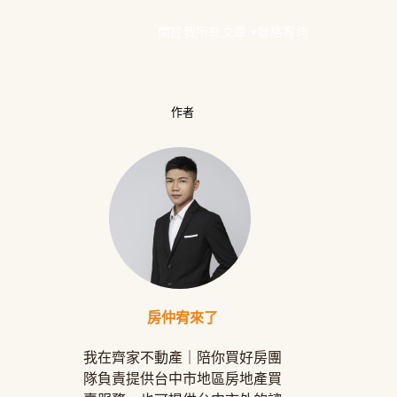
關於我
所有文章 ▾
聯絡宥均
作者
房仲宥來了
我在齊家不動產｜陪你買好房團
隊負責提供台中市地區房地產買