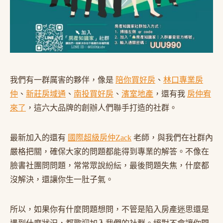
我們有一群厲害的夥伴，像是
陪你買好房
、
林口專業房
仲
、
新莊房域通
、
南投買好房
、
濱室地產
，還有我
房仲宥
來了
，這六大品牌的創辦人們聯手打造的社群。
最新加入的還有
國際超級房仲Zack
老師，與我們在社群內
嚴格把關，確保大家的問題都能得到專業的解答。不像在
臉書社團問問題，常常眾說紛紜，最後問題失焦，什麼都
沒解決，還讓你生一肚子氣。
所以，如果你有什麼問題想問，不管是陷入房產迷思還是