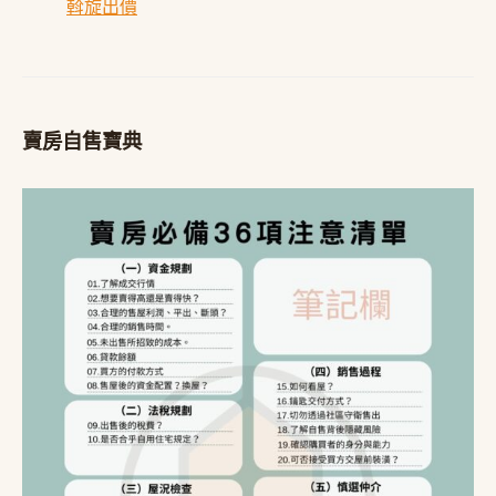
斡旋出價
賣房自售寶典