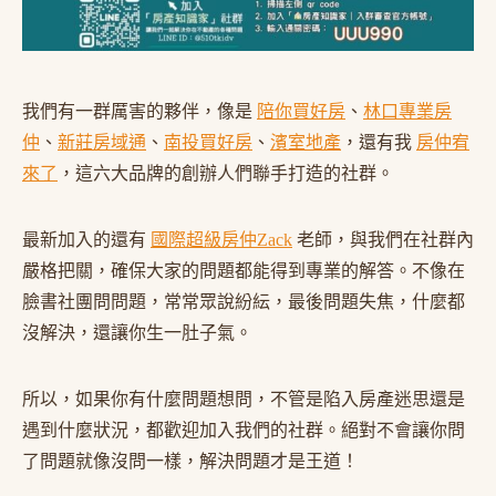
我們有一群厲害的夥伴，像是
陪你買好房
、
林口專業房
仲
、
新莊房域通
、
南投買好房
、
濱室地產
，還有我
房仲宥
來了
，這六大品牌的創辦人們聯手打造的社群。
最新加入的還有
國際超級房仲Zack
老師，與我們在社群內
嚴格把關，確保大家的問題都能得到專業的解答。不像在
臉書社團問問題，常常眾說紛紜，最後問題失焦，什麼都
沒解決，還讓你生一肚子氣。
所以，如果你有什麼問題想問，不管是陷入房產迷思還是
遇到什麼狀況，都歡迎加入我們的社群。絕對不會讓你問
了問題就像沒問一樣，解決問題才是王道！