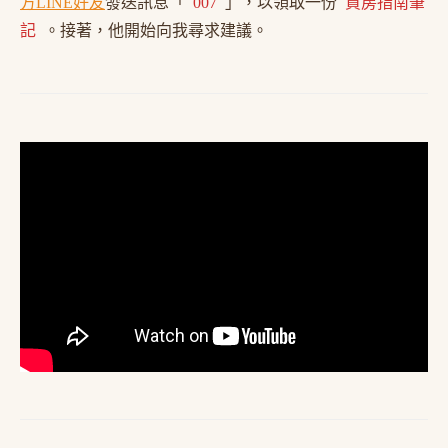
方LINE好友
發送訊息「
007
」，以領取一份
買房指南筆
記
。接著，他開始向我尋求建議。