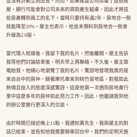
並沒有計劃立刻出售。然而，如果建設公司保留了這些房
屋，銀行可能會對公司未來的貸款產生疑慮，因此才將這
些房產轉到員工的名下。當時只要持有滿2年，房地合一稅
就能降至20%。屋主也表示，他並未預料到房地合一稅會
升級為2.0版。
當代理人抵達後，我留下我的名片，然後離開。屋主告訴
我等他們討論結束後，明天早上再聯絡。不久後，屋主致
電給我，他細心地瀏覽了我的名片，驚訝地發現我真的是
來自台中的房仲，騎著摩托車來到桃竹苗地區，對我如此
熱情且投入的態度深感驚訝。這是他第一次遇到房地產行
業中這麼多年的房仲如此努力工作。因此，他邀請我到他
的辦公室進行更深入的交談。
由於時間已接近晚上11點，我通知黃先生，我與屋主的對
話已結束，並告知他我需要騎車回台中。我們約定明天進