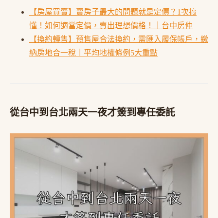
【房屋買賣】賣房子最大的問題就是定價？1次搞
懂！如何適當定價，賣出理想價格！｜台中房仲
【換約轉售】預售屋合法換約，需匯入履保帳戶，繳
納房地合一稅｜平均地權條例5大重點
從台中到台北兩天一夜才簽到專任委託