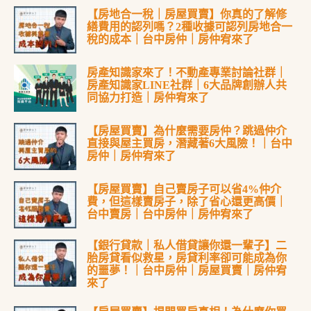
【房地合一稅｜房屋買賣】你真的了解修
繕費用的認列嗎？2種收據可認列房地合一
稅的成本｜台中房仲｜房仲宥來了
房產知識家來了！不動產專業討論社群｜
房產知識家LINE社群｜6大品牌創辦人共
同協力打造｜房仲宥來了
【房屋買賣】為什麼需要房仲？跳過仲介
直接與屋主買房，潛藏著6大風險！｜台中
房仲｜房仲宥來了
【房屋買賣】自己賣房子可以省4%仲介
費，但這樣賣房子，除了省心還更高價｜
台中賣房｜台中房仲｜房仲宥來了
【銀行貸款｜私人借貸讓你還一輩子】二
胎房貸看似救星，房貸利率卻可能成為你
的噩夢！｜台中房仲｜房屋買賣｜房仲宥
來了