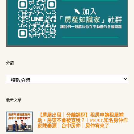
分類
最新文章
【房屋出租｜分離課稅】租房申請租屋補
助，房東不會被查稅？｜FEAT.知名房仲作
家陳泰源｜台中房仲｜房仲宥來了