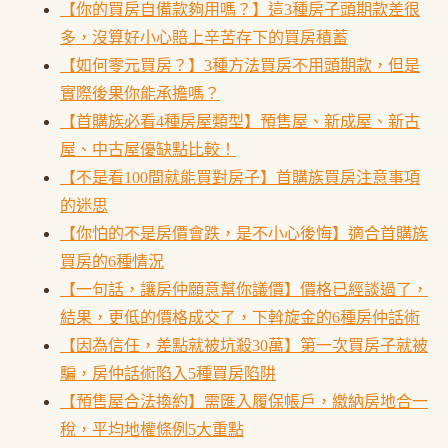
【你的買房自備款夠用嗎？】這3種房子頭期款差很
多，沒算好小心賠上辛苦存下的買房積蓄
【如何零元買房？】3種方法買房不用頭期款，但是
實際後果你能承擔嗎？
【首購族必看4種房屋類型】預售屋、新成屋、新古
屋、中古屋優缺點比較！
【不是看100間就能買對房子】首購族買房注意事項
的迷思
【你怕的不是房價會跌，是不小心後悔】適合首購族
買房的6種情況
【一句話，讓房仲願意幫你議價】價格已經談過了，
結果，更低的價格成交了，下斡旋金的6種房仲話術
【因為信任，差點就被坑殺30萬】第一次買房子就被
騙，房仲話術陷入5種買房陷阱
【預售屋合法換約】需匯入履保帳戶，繳納房地合一
稅，平均地權條例5大重點