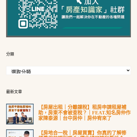
分類
最新文章
【房屋出租｜分離課稅】租房申請租屋補
助，房東不會被查稅？｜FEAT.知名房仲作
家陳泰源｜台中房仲｜房仲宥來了
【房地合一稅｜房屋買賣】你真的了解修