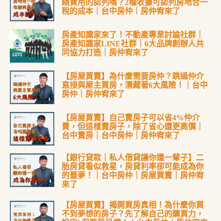
繕費用的認列嗎？2種收據可認列房地合一
稅的成本｜台中房仲｜房仲宥來了
房產知識家來了！不動產專業討論社群｜
房產知識家LINE社群｜6大品牌創辦人共
同協力打造｜房仲宥來了
【房屋買賣】為什麼需要房仲？跳過仲介
直接與屋主買房，潛藏著6大風險！｜台中
房仲｜房仲宥來了
【房屋買賣】自己賣房子可以省4%仲介
費，但這樣賣房子，除了省心還更高價｜
台中賣房｜台中房仲｜房仲宥來了
【銀行貸款｜私人借貸讓你還一輩子】二
胎房貸看似救星，房貸利率卻可能成為你
的噩夢！｜台中房仲｜房屋買賣｜房仲宥
來了
【房屋買賣】揭開買房真相！為什麼你買
不到夢想的房子？先了解自己的購買力，