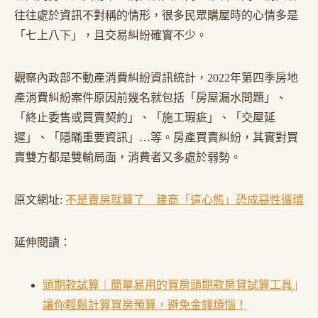
往往處於資訊不對稱的情形，很多民眾購屋時的心情多是
「七上八下」，且交易糾紛確實不少。
觀察內政部不動產消費糾紛資訊統計，2022年第四季房地
產消費糾紛案件原因前幾名就包括「房屋漏水問題」、
「終止委售或買賣契約」、「施工瑕疵」、「交屋延
遲」、「隱瞞重要資訊」…等。房產買賣糾紛，其實對買
賣雙方都是雙輸局面，消費者又多處於弱勢。
原文網址:
不是賣房就算了 建商「這心態」恐成惡性循環
延伸閱讀：
頭期款試算｜簡單易用的買房頭期款房貸試算工具 |
讓你輕鬆計算買房預算，避免金錢煩惱！