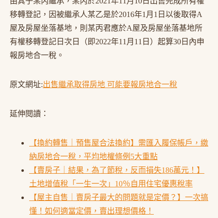
由其子某丙繼承，某丙於2021年11月10日出售完成所有權
移轉登記，因被繼承人某乙是於2016年1月1日以後取得A
屋及房屋坐落基地，則某丙君應於A屋及房屋坐落基地所
有權移轉登記日次日（即2022年11月11日）起算30日內申
報房地合一稅。
原文網址:
出售繼承取得房地 可能要報房地合一稅
延伸閱讀：
【換約轉售｜預售屋合法換約】需匯入履保帳戶，繳
納房地合一稅，平均地權條例5大重點
【賣房子｜結果，為了節稅，反而損失186萬元！】
土地增值稅「一生一次」10％自用住宅優惠稅率
【屋主自售｜賣房子最大的問題就是定價？】一次搞
懂！如何適當定價，賣出理想價格！