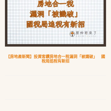
【房地產新聞】投資客鑽房地合一稅漏洞「被識破」 國
稅局追稅有新招