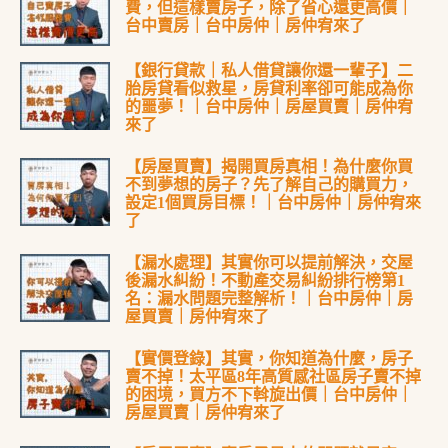
費，但這樣賣房子，除了省心還更高價｜
台中賣房｜台中房仲｜房仲宥來了
【銀行貸款｜私人借貸讓你還一輩子】二
胎房貸看似救星，房貸利率卻可能成為你
的噩夢！｜台中房仲｜房屋買賣｜房仲宥
來了
【房屋買賣】揭開買房真相！為什麼你買
不到夢想的房子？先了解自己的購買力，
設定1個買房目標！｜台中房仲｜房仲宥來
了
【漏水處理】其實你可以提前解決，交屋
後漏水糾紛！不動產交易糾紛排行榜第1
名：漏水問題完整解析！｜台中房仲｜房
屋買賣｜房仲宥來了
【實價登錄】其實，你知道為什麼，房子
賣不掉！太平區8年高質感社區房子賣不掉
的困境，買方不下斡旋出價｜台中房仲｜
房屋買賣｜房仲宥來了