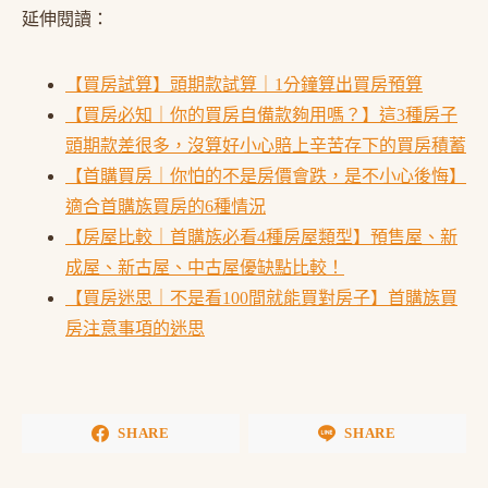
延伸閱讀：
【買房試算】頭期款試算｜1分鐘算出買房預算
【買房必知｜你的買房自備款夠用嗎？】這3種房子
頭期款差很多，沒算好小心賠上辛苦存下的買房積蓄
【首購買房｜你怕的不是房價會跌，是不小心後悔】
適合首購族買房的6種情況
【房屋比較｜首購族必看4種房
屋
類型】預售屋、新
成屋、新古屋、中古屋優缺點比較！
【買房迷思｜不是看100間就能買對房子】首購族買
房注意事項的迷思
SHARE
SHARE