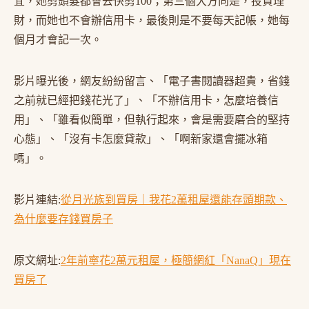
宜，她剪頭髮都會去快剪100；第三個大方向是，投資理
財，而她也不會辦信用卡，最後則是不要每天記帳，她每
個月才會記一次。
影片曝光後，網友紛紛留言、「電子書閱讀器超貴，省錢
之前就已經把錢花光了」、「不辦信用卡，怎麼培養信
用」、「雖看似簡單，但執行起來，會是需要磨合的堅持
心態」、「沒有卡怎麼貸款」、「啊新家還會擺冰箱
嗎」。
影片連結:
從月光族到買房｜我花2萬租屋還能存頭期款、
為什麼要存錢買房子
原文網址:
2年前寧花2萬元租屋，極簡網紅「NanaQ」現在
買房了