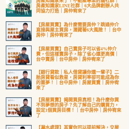
房產知識家來了！不動產專業討論社群｜
房產知識家LINE社群｜6大品牌創辦人共
同協力打造｜房仲宥來了
【房屋買賣】為什麼需要房仲？跳過仲介
直接與屋主買房，潛藏著6大風險！｜台中
房仲｜房仲宥來了
【房屋買賣】自己賣房子可以省4%仲介
費，但這樣賣房子，除了省心還更高價｜
台中賣房｜台中房仲｜房仲宥來了
【銀行貸款｜私人借貸讓你還一輩子】二
胎房貸看似救星，房貸利率卻可能成為你
的噩夢！｜台中房仲｜房屋買賣｜房仲宥
來了
【房屋買賣】揭開買房真相！為什麼你買
不到夢想的房子？先了解自己的購買力，
設定1個買房目標！｜台中房仲｜房仲宥來
了
【漏水處理】其實你可以提前解決，交屋