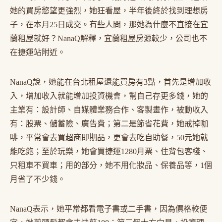
她的買房慾望更強烈，她狂看屋，半年後終於找到理想房
子，在本月25日成交。有些人問，那她為什麼不直接在宜
蘭租屋就好？NanaQ解釋，宜蘭租屋房源較少，公司也不
在捷運站附近。
NanaQ說，她能在台北租屋還能買房有3點，首先是增加收
入，增加收入就能增加投資機會，幫自己存更多錢，她的
主業有：設計師、自媒體業務合作、客製畫作，被動收入
有：股票、儲蓄險、廣告費；第二是節省花費，她戒掉咖
啡，平常會去買超商即期品，更會去吃自助餐，50元她就
能吃飽；至於玩樂，她會買捷運1280月票、住背包客棧、
只租車不買車；用的部分，她不用化妝品、保養品等，1個
月省了不少錢。
NanaQ表示，她平常都看電子書或二手書，因為價格較便