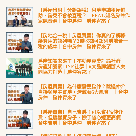
【房屋出租｜分離課稅】租房申請租屋補
助，房東不會被查稅？｜FEAT.知名房仲作
家陳泰源｜台中房仲｜房仲宥來了
【房地合一稅｜房屋買賣】你真的了解修
繕費用的認列嗎？2種收據可認列房地合一
稅的成本｜台中房仲｜房仲宥來了
房產知識家來了！不動產專業討論社群｜
房產知識家LINE社群｜6大品牌創辦人共
同協力打造｜房仲宥來了
【房屋買賣】為什麼需要房仲？跳過仲介
直接與屋主買房，潛藏著6大風險！｜台中
房仲｜房仲宥來了
【房屋買賣】自己賣房子可以省4%仲介
費，但這樣賣房子，除了省心還更高價｜
台中賣房｜台中房仲｜房仲宥來了