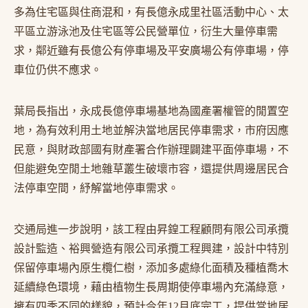
多為住宅區與住商混和，有長億永成里社區活動中心、太
平區立游泳池及住宅區等公民營單位，衍生大量停車需
求，鄰近雖有長億公有停車場及平安廣場公有停車場，停
車位仍供不應求。
葉局長指出，永成長億停車場基地為國產署權管的閒置空
地，為有效利用土地並解決當地居民停車需求，市府因應
民意，與財政部國有財產署合作辦理闢建平面停車場，不
但能避免空閒土地雜草叢生破壞市容，還提供周邊居民合
法停車空間，紓解當地停車需求。
交通局進一步說明，該工程由昇鍠工程顧問有限公司承攬
設計監造、裕興營造有限公司承攬工程興建，設計中特別
保留停車場內原生欖仁樹，添加多處綠化面積及種植喬木
延續綠色環境，藉由植物生長周期使停車場內充滿綠意，
擁有四季不同的樣貌，預計今年12月底完工，提供當地居