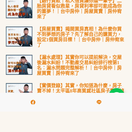
【銀行貸款｜私人借貸讓你還一輩子】二
胎房貸看似救星，房貸利率卻可能成為你
的噩夢！｜台中房仲｜房屋買賣｜房仲宥
來了
【房屋買賣】揭開買房真相！為什麼你買
不到夢想的房子？先了解自己的購買力，
設定1個買房目標！｜台中房仲｜房仲宥來
了
【漏水處理】其實你可以提前解決，交屋
後漏水糾紛！不動產交易糾紛排行榜第1
名：漏水問題完整解析！｜台中房仲｜房
屋買賣｜房仲宥來了
【實價登錄】其實，你知道為什麼，房子
賣不掉！太平區8年高質感社區房子賣不掉
的困境，買方不下斡旋出價｜台中房仲｜
房屋買賣｜房仲宥來了
【房屋買賣】賣房子最大的問題就是定
價？1次搞懂！如何適當定價，賣出理想價
格！｜台中房仲｜委託賣房子｜房仲宥來
了