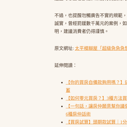
不過，也提醒勿觸廣告不實的規範，
誠實，曾經罰鍰數千萬元的案例，如
明，建議消費者仍得謹慎。
原文網址:
太平模糊屋「超級急急急
延伸閱讀：
【你的買房自備款夠用嗎？】
蓄
【如何零元買房？】3種方法
【一句話，讓房仲願意幫你議
6種房仲話術
【買房試算】頭期款試算｜1