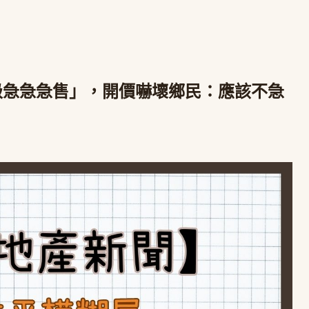
級急急急售」，開價嚇壞鄉民：應該不急