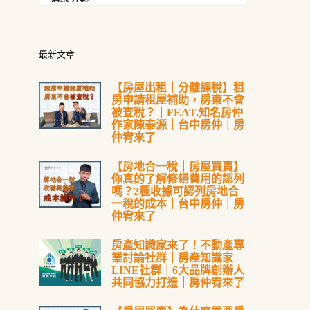
最新文章
【房屋出租｜分離課稅】租
房申請租屋補助，房東不會
被查稅？｜FEAT.知名房仲
作家陳泰源｜台中房仲｜房
仲宥來了
【房地合一稅｜房屋買賣】
你真的了解修繕費用的認列
嗎？2種收據可認列房地合
一稅的成本｜台中房仲｜房
仲宥來了
房產知識家來了！不動產專
業討論社群｜房產知識家
LINE社群｜6大品牌創辦人
共同協力打造｜房仲宥來了