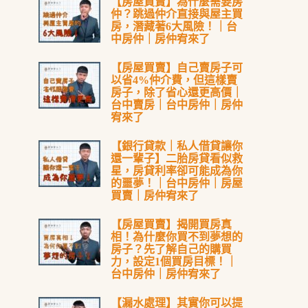
【房屋買賣】為什麼需要房
仲？跳過仲介直接與屋主買
房，潛藏著6大風險！｜台
中房仲｜房仲宥來了
【房屋買賣】自己賣房子可
以省4%仲介費，但這樣賣
房子，除了省心還更高價｜
台中賣房｜台中房仲｜房仲
宥來了
【銀行貸款｜私人借貸讓你
還一輩子】二胎房貸看似救
星，房貸利率卻可能成為你
的噩夢！｜台中房仲｜房屋
買賣｜房仲宥來了
【房屋買賣】揭開買房真
相！為什麼你買不到夢想的
房子？先了解自己的購買
力，設定1個買房目標！｜
台中房仲｜房仲宥來了
【漏水處理】其實你可以提