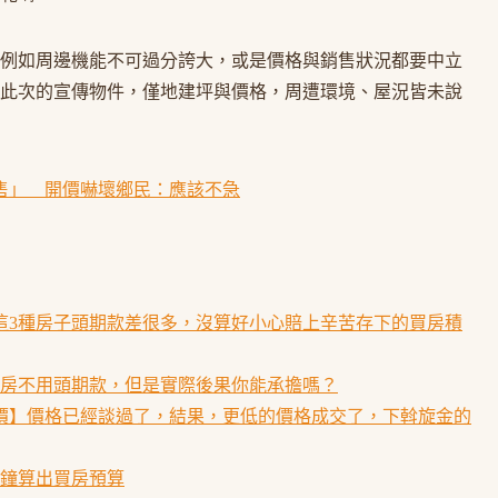
例如周邊機能不可過分誇大，或是價格與銷售狀況都要中立
此次的宣傳物件，僅地建坪與價格，周遭環境、屋況皆未說
售」 開價嚇壞鄉民：應該不急
這3種房子頭期款差很多，沒算好小心賠上辛苦存下的買房積
買房不用頭期款，但是實際後果你能承擔嗎？
價】價格已經談過了，結果，更低的價格成交了，下斡旋金的
分鐘算出買房預算