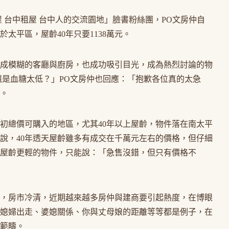
 台中租屋 台中人的交流園地」臉書粉絲團，PO文房仲自
位於太平區，屋齡40年只要1138萬元。
成模糊的客廳與廚房，也成功吸引目光，成為熱烈討論的物
還是血糖太低？」PO文房仲也回應：「抱歉各位真的太急
。
初總價可購入的地區，尤其40年以上屋齡，物件落在南太平
說，40年透天屋齡雖多有成交在千萬元左右的價格，但仔細
屋齡更輕的物件，只能說：「急售沒錯，但只有價格不
，房市冷清，近期越來越多房仲與建商要引起熱度，在博眼
媳婦出走、婆媳關係、你與丈母娘的距離等等都是例子，在
範疇。