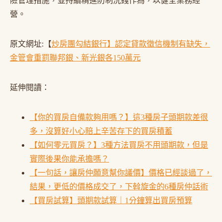
險管理措施，並持續精進防制洗錢作為，以健全業務經
營。
原文網址:【
炒房團勾結銀行】認定貸款徵信機制有缺失，
金管會重罰聯邦銀、新光銀各150萬元
延伸閱讀：
【你的買房自備款夠用嗎？】這3種房子頭期款差很
多，沒算好小心賠上辛苦存下的買房積蓄
【如何零元買房？】3種方法買房不用頭期款，但是
實際後果你能承擔嗎？
【一句話，讓房仲願意幫你議價】價格已經談過了，
結果，更低的價格成交了，下斡旋金的6種房仲話術
【買房試算】頭期款試算｜1分鐘算出買房預算