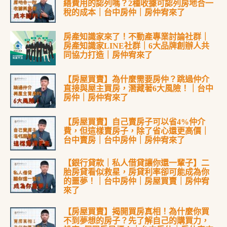
繕費用的認列嗎？2種收據可認列房地合一
稅的成本｜台中房仲｜房仲宥來了
房產知識家來了！不動產專業討論社群｜
房產知識家LINE社群｜6大品牌創辦人共
同協力打造｜房仲宥來了
【房屋買賣】為什麼需要房仲？跳過仲介
直接與屋主買房，潛藏著6大風險！｜台中
房仲｜房仲宥來了
【房屋買賣】自己賣房子可以省4%仲介
費，但這樣賣房子，除了省心還更高價｜
台中賣房｜台中房仲｜房仲宥來了
【銀行貸款｜私人借貸讓你還一輩子】二
胎房貸看似救星，房貸利率卻可能成為你
的噩夢！｜台中房仲｜房屋買賣｜房仲宥
來了
【房屋買賣】揭開買房真相！為什麼你買
不到夢想的房子？先了解自己的購買力，