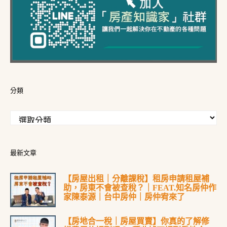
分類
最新文章
【房屋出租｜分離課稅】租房申請租屋補
助，房東不會被查稅？｜FEAT.知名房仲作
家陳泰源｜台中房仲｜房仲宥來了
【房地合一稅｜房屋買賣】你真的了解修