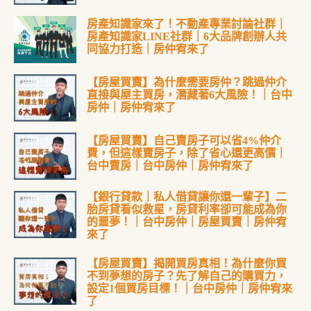
房產知識家來了！不動產專業討論社群｜
房產知識家LINE社群｜6大品牌創辦人共
同協力打造｜房仲宥來了
【房屋買賣】為什麼需要房仲？跳過仲介
直接與屋主買房，潛藏著6大風險！｜台中
房仲｜房仲宥來了
【房屋買賣】自己賣房子可以省4%仲介
費，但這樣賣房子，除了省心還更高價｜
台中賣房｜台中房仲｜房仲宥來了
【銀行貸款｜私人借貸讓你還一輩子】二
胎房貸看似救星，房貸利率卻可能成為你
的噩夢！｜台中房仲｜房屋買賣｜房仲宥
來了
【房屋買賣】揭開買房真相！為什麼你買
不到夢想的房子？先了解自己的購買力，
設定1個買房目標！｜台中房仲｜房仲宥來
了