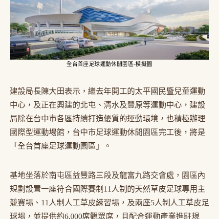
全台首座足球運動休閒園區-模擬圖
建設局長陳大田表示，繼去年開工的太平國民暨兒童運動
中心，及正在興建的北屯、清水及豐原等運動中心，建設
局除在台中市各區持續打造優質的運動環境，也積極辦理
國際型運動場館，台中市足球運動休閒園區完工後，將是
「全台首座足球運動園區」。
基地坐落於南屯區益豐路三段及龍富九路交會處，園區內
規劃設置一座符合國際賽制11人制的天然草皮足球專用主
競賽場、11人制人工草皮練習場，及兩座5人制人工草皮足
球場，並提供約6,000席觀眾席，且配合運動產業進駐規