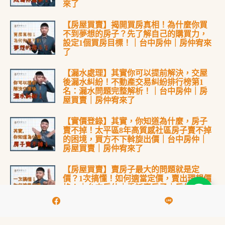
來了
【房屋買賣】揭開買房真相！為什麼你買
不到夢想的房子？先了解自己的購買力，
設定1個買房目標！｜台中房仲｜房仲宥來
了
【漏水處理】其實你可以提前解決，交屋
後漏水糾紛！不動產交易糾紛排行榜第1
名：漏水問題完整解析！｜台中房仲｜房
屋買賣｜房仲宥來了
【實價登錄】其實，你知道為什麼，房子
賣不掉！太平區8年高質感社區房子賣不掉
的困境，買方不下斡旋出價｜台中房仲｜
房屋買賣｜房仲宥來了
【房屋買賣】賣房子最大的問題就是定
價？1次搞懂！如何適當定價，賣出理想價
格！｜台中房仲｜委託賣房子｜房仲宥來
了