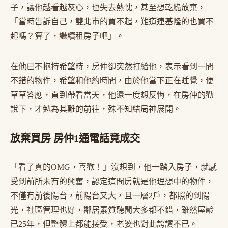
子，讓他越看越灰心，也失去熱忱，甚至想乾脆放棄，
「當時告訴自己，雙北市的買不起，難道連基隆的也買不
起嗎？算了，繼續租房子吧」。
在他已不抱持希望時，房仲卻突然打給他，表示看到一間
不錯的物件，希望和他約時間，由於他當下正在睡覺，便
草草答應，直到帶看當天，他還一度想反悔，在房仲的勸
說下，才勉為其難的前往，殊不知結局神展開。
放棄買房 房仲1通電話竟成交
「看了真的OMG，喜歡！」沒想到，他一踏入房子，就感
受到前所未有的興奮，認定這間房就是他理想中的物件，
不僅有前後陽台，前陽台又大，且一層2戶，都照的到陽
光，社區管理也好，鄰居素質聽聞大多都不錯，雖然屋齡
已25年，但整體上都能接受，老婆也對此誇讚不已。