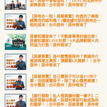
助，房東不會被查稅？｜FEAT.知名房仲作
家陳泰源｜台中房仲｜房仲宥來了
【房地合一稅｜房屋買賣】你真的了解修
繕費用的認列嗎？2種收據可認列房地合一
稅的成本｜台中房仲｜房仲宥來了
房產知識家來了！不動產專業討論社群｜
房產知識家LINE社群｜6大品牌創辦人共
同協力打造｜房仲宥來了
【房屋買賣】為什麼需要房仲？跳過仲介
直接與屋主買房，潛藏著6大風險！｜台中
房仲｜房仲宥來了
【房屋買賣】自己賣房子可以省4%仲介
費，但這樣賣房子，除了省心還更高價｜
台中賣房｜台中房仲｜房仲宥來了
【銀行貸款｜私人借貸讓你還一輩子】二
胎房貸看似救星，房貸利率卻可能成為你
的噩夢！｜台中房仲｜房屋買賣｜房仲宥