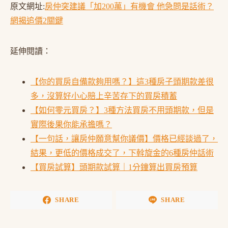
原文網址:
房仲突建議「加200萬」有機會 他急問是話術？
網揭追價2關鍵
延伸閱讀：
【你的買房自備款夠用嗎？】這3種房子頭期款差很
多，沒算好小心賠上辛苦存下的買房積蓄
【如何零元買房？】3種方法買房不用頭期款，但是
實際後果你能承擔嗎？
【一句話，讓房仲願意幫你議價】價格已經談過了，
結果，更低的價格成交了，下斡旋金的6種房仲話術
【買房試算】頭期款試算｜1分鐘算出買房預算
SHARE
SHARE