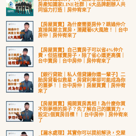
房產知識家LINE社群｜6大品牌創辦人共
同協力打造｜房仲宥來了
【房屋買賣】為什麼需要房仲？跳過仲介
直接與屋主買房，潛藏著6大風險！｜台中
房仲｜房仲宥來了
【房屋買賣】自己賣房子可以省4%仲介
費，但這樣賣房子，除了省心還更高價｜
台中賣房｜台中房仲｜房仲宥來了
【銀行貸款｜私人借貸讓你還一輩子】二
胎房貸看似救星，房貸利率卻可能成為你
的噩夢！｜台中房仲｜房屋買賣｜房仲宥
來了
【房屋買賣】揭開買房真相！為什麼你買
不到夢想的房子？先了解自己的購買力，
設定1個買房目標！｜台中房仲｜房仲宥來
了
【漏水處理】其實你可以提前解決，交屋