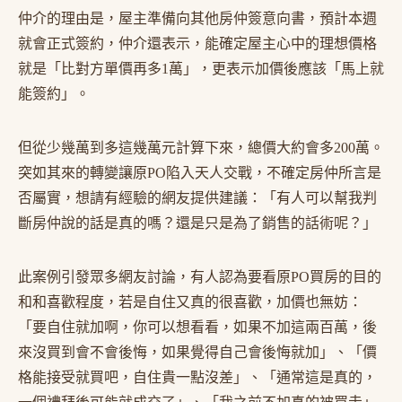
仲介的理由是，屋主準備向其他房仲簽意向書，預計本週
就會正式簽約，仲介還表示，能確定屋主心中的理想價格
就是「比對方單價再多1萬」，更表示加價後應該「馬上就
能簽約」。
但從少幾萬到多這幾萬元計算下來，總價大約會多200萬。
突如其來的轉變讓原PO陷入天人交戰，不確定房仲所言是
否屬實，想請有經驗的網友提供建議：「有人可以幫我判
斷房仲說的話是真的嗎？還是只是為了銷售的話術呢？」
此案例引發眾多網友討論，有人認為要看原PO買房的目的
和和喜歡程度，若是自住又真的很喜歡，加價也無妨：
「要自住就加啊，你可以想看看，如果不加這兩百萬，後
來沒買到會不會後悔，如果覺得自己會後悔就加」、「價
格能接受就買吧，自住貴一點沒差」、「通常這是真的，