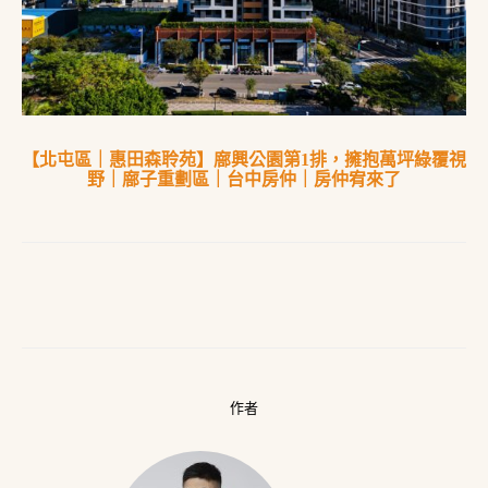
【北屯區｜惠田森聆苑】廍興公園第1排，擁抱萬坪綠覆視
野｜廍子重劃區｜台中房仲｜房仲宥來了
作者