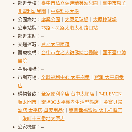
鄰近學校：
臺中市私立保進精英幼兒園
｜
臺中市廍子
非營利幼兒園
｜
中臺科技大學
公園綠地：
廍興公園
｜
太原足球場
｜
太原棒球場
公車站牌：
75路、81路太順太和路口站
鄰近車站：–
交通運輸：
台74太原匝道
醫療機構：
台中市立老人復健綜合醫院
｜
國軍臺中總
醫院
金融機構：–
市場商場：
全聯福利中心 太平樹孝
｜
寶雅 太平樹孝
店
購物餐飲：
全家便利商店 台中太順店
｜
7-ELEVEN
順太門市
｜
燦坤3C太平樹孝生活型態店
｜
金寶貝婦
幼館 太平店(母嬰用品)
｜
築間幸福鍋物 北屯祥順店
｜
港町十三番地太原店
公家機關：–