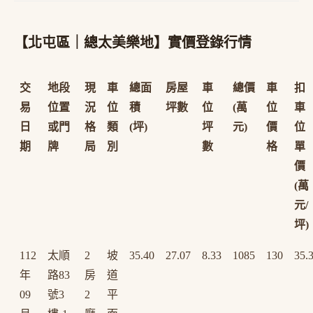
【北屯區｜總太美樂地】實價登錄行情
交
地段
現
車
總面
房屋
車
總價
車
扣
易
位置
況
位
積
坪數
位
(萬
位
車
日
或門
格
類
(坪)
坪
元)
價
位
期
牌
局
別
數
格
單
價
(萬
元/
坪)
112
太順
2
坡
35.40
27.07
8.33
1085
130
35.
年
路83
房
道
09
號3
2
平