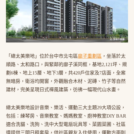
「總太美樂地」位於台中市北屯區
廍子重劃區
，坐落於太
順路、太和路口，與緊鄰的廍子溪同框，基地2,121坪、規
劃6棟、地上15層、地下3層，共420戶住家及7店面，全案
無暗房，衛浴均開窗，外觀融合木材、泥磚、竹子等自然
建材，完美呈現日式禪風建築，彷彿一幅現代山水畫。
總太美樂地設計音樂、樂活、運動三大主題29大項公設，
包括：練琴房、音樂教室、媽媽教室、廚神教室DIY BAR
適合洗貓、洗狗、洗中大型電扇玩具等、菜園菜圃、社區
還提供三間日租套房，供社區親友入住使用，運動方面則