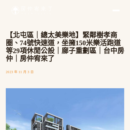
【北屯區｜總太美樂地】緊鄰樹孝商
圈、74號快速道，坐擁150米樂活跑道
等29項休閒公設｜廍子重劃區｜台中房
仲｜房仲宥來了
2023 年 11 月 3 日