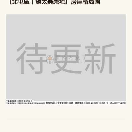
【北屯區｜總太美樂地】房屋格局圖